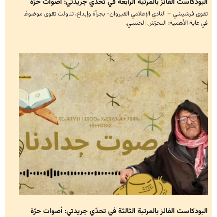
البودكاست الفائز بالمرتبة الرابعة في تحدّي جريدتي: أصوات حرّة
تقوى فرشيشي – النادي الإعلامي القيروان- بجرأة وإبداع، تناولت تقوى موضوعًا
في غاية الأهمية: التحرّش الجنسي.
البودكاست الفائز بالمرتبة الثالثة في تحدّي جريدتي: أصوات حرّة