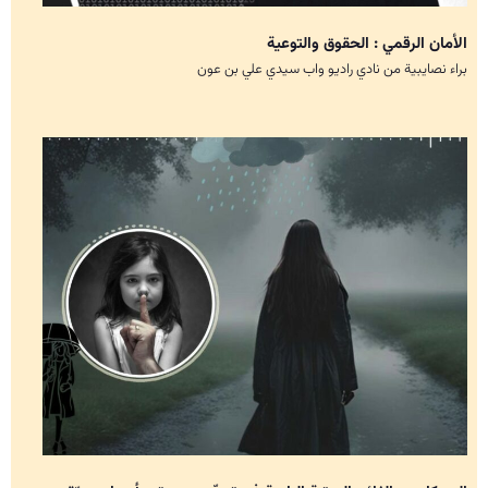
الأمان الرقمي : الحقوق والتوعية
براء نصايبية من نادي راديو واب سيدي علي بن عون