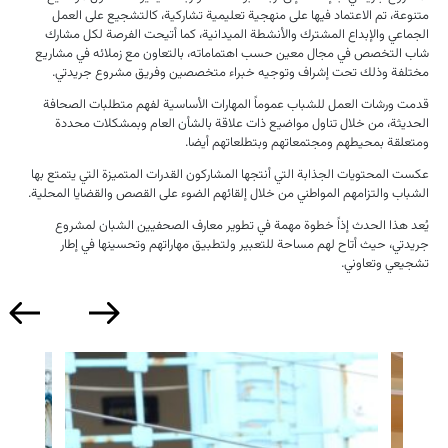
متنوعة، تم الاعتماد فيها على منهجية تعليمية تشاركية، كالتشجيع على العمل
الجماعي والإبداع المشترك والأنشطة الميدانية، كما أتيحت الفرصة لكل مشارك
شاب التخصص في مجال معين حسب اهتماماته، بالتعاون مع زملائه في مشاريع
مختلفة وذلك تحت إشراف وتوجيه خبراء متخصصين وفريق مشروع جريدتي.
قدمت ورشات العمل للشباب عموماً المهارات الأساسية لفهم متطلبات الصحافة
الحديثة، من خلال تناول مواضيع ذات علاقة بالشأن العام وبمشكلات محددة
ومتعلقة بمحيطهم ومجتمعاتهم وبتطلعاتهم أيضا.
عكست المحتويات الجذابة التي أنتجها المشاركون القدرات المتميزة التي يتمتع بها
الشباب والتزامهم المواطني من خلال إلقائهم الضوء على القصص والقضايا المحلية.
يُعد هذا الحدث إذاً خطوة مهمة في تطوير معارف الصحفيين الشبان لمشروع
جريدتي، حيث أتاح لهم مساحة للتعبير ولتطبيق مهاراتهم وتحسينها في إطار
تشجيعي وتعاوني.